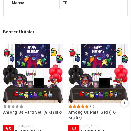
Menşei
TR
Benzer Ürünler
(1)
Among Us Parti Seti (8 Kişilik)
Among Us Parti Seti (16
Kişilik)
1.090,00 TL
1.289,50 TL
%5
%5