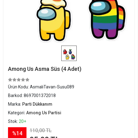
Among Us Asma Süs (4 Adet)
Ürün Kodu:
AsmalıTavan-Susu089
Barkod:
8697001372018
Marka:
Parti Dükkanım
Kategori:
Among Us Partisi
Stok:
20+
110,00 TL
%14