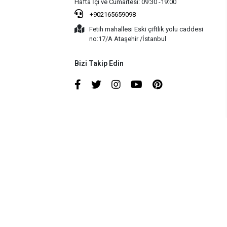
Hafta İçi ve Cumartesi: 09:30 -19:00
+902165659098
Fetih mahallesi Eski çiftlik yolu caddesi
no:17/A Ataşehir /İstanbul
Bizi Takip Edin