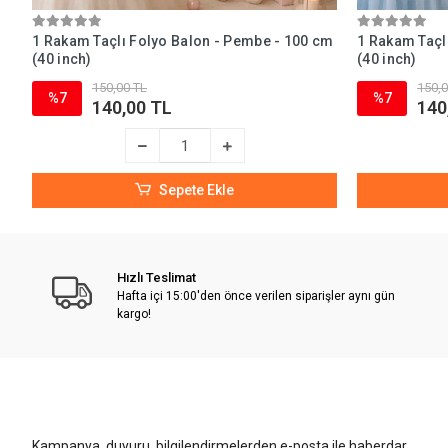
1 Rakam Taçlı Folyo Balon - Pembe - 100 cm
1 Rakam Taçlı
(40 inch)
(40 inch)
150,00 TL
150,0
%7
%7
140,00 TL
140
Sepete Ekle
Hızlı Teslimat
Hafta içi 15:00'den önce verilen siparişler aynı gün
kargo!
Kampanya, duyuru, bilgilendirmelerden e-posta ile haberdar