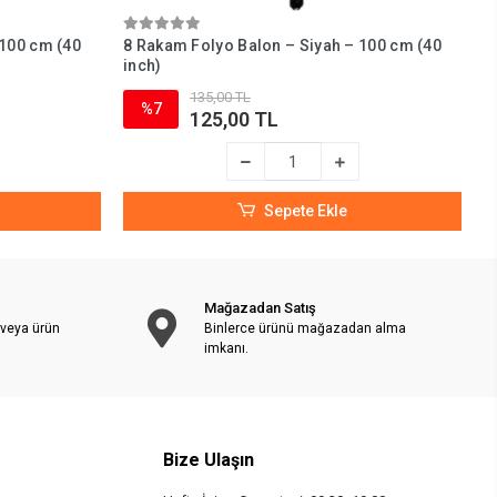
 100 cm (40
8 Rakam Folyo Balon – Siyah – 100 cm (40
7
inch)
i
135,00 TL
%7
125,00 TL
Sepete Ekle
Mağazadan Satış
 veya ürün
Binlerce ürünü mağazadan alma
imkanı.
Bize Ulaşın