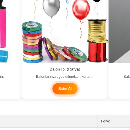
Balon İpi (Rafya)
in.
Balonlarınızı uçup gitmekten kurtarın.
Balo
Satın Al
Folyo