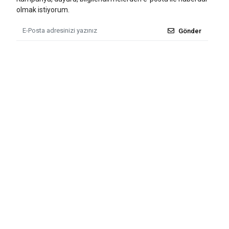
olmak istiyorum.
Gönder
Tüm bilgileriniz 256bit SSL Sertifikası ile korunmaktadır.
© 2011 - 2026
Tü