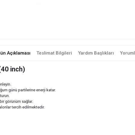
rün Açıklaması
Teslimat Bilgileri
Yardım Başlıkları
Yoruml
40 inch)
nleyin.
m günü partilerine enerji katar.
turun.
bir görünüm sağlar.
onlar tercih edilmektedir.