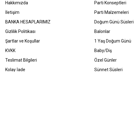
Hakkımızda
Parti Konseptleri
İletişim
Parti Malzemeleri
BANKA HESAPLARIMIZ
Doğum Günü Süsleri
Gizlilik Politikası
Balonlar
Şartlar ve Koşullar
1 Yaş Doğum Günü
KVKK
Baby/Diş
Teslimat Bilgileri
Özel Günler
Kolay İade
Sünnet Süsleri
Havale Bildirimleri
Sıkça Sorulan Sorular
m Hakları Saklıdır