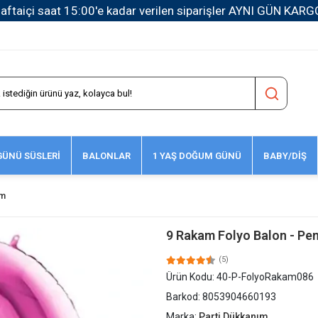
1500 TL ve Üzeri Kargo Ücretsiz!
ÜNÜ SÜSLERİ
BALONLAR
1 YAŞ DOĞUM GÜNÜ
BABY/DİŞ
cm
9 Rakam Folyo Balon - Pem
(5)
Ürün Kodu:
40-P-FolyoRakam086
Barkod:
8053904660193
Marka:
Parti Dükkanım