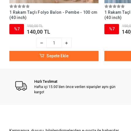
1 Rakam Taçlı Folyo Balon - Pembe - 100 cm
1 Rakam Taçlı
(40 inch)
(40 inch)
150,00 TL
150,0
%7
%7
140,00 TL
140
Sepete Ekle
Hızlı Teslimat
Hafta içi 15:00'den önce verilen siparişler aynı gün
kargo!
Kampanya, duyuru, bilgilendirmelerden e-posta ile haberdar