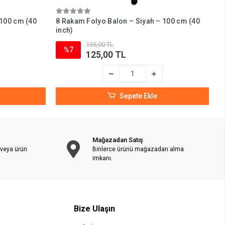
 100 cm (40
8 Rakam Folyo Balon – Siyah – 100 cm (40
7
inch)
i
135,00 TL
%7
125,00 TL
Sepete Ekle
Mağazadan Satış
 veya ürün
Binlerce ürünü mağazadan alma
imkanı.
Bize Ulaşın