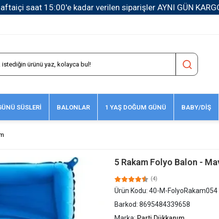
1500 TL ve Üzeri Kargo Ücretsiz!
ÜNÜ SÜSLERİ
BALONLAR
1 YAŞ DOĞUM GÜNÜ
BABY/DİŞ
cm
5 Rakam Folyo Balon - Mav
(4)
Ürün Kodu:
40-M-FolyoRakam054
Barkod:
8695484339658
Marka:
Parti Dükkanım