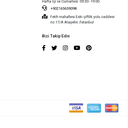
Hafta İçi ve Cumartesi: 09:30 -19:00
+902165659098
Fetih mahallesi Eski çiftlik yolu caddesi
no:17/A Ataşehir /İstanbul
Bizi Takip Edin