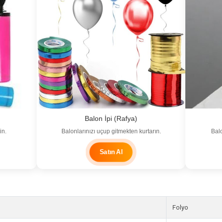
Balon İpi (Rafya)
in.
Balonlarınızı uçup gitmekten kurtarın.
Balo
Satın Al
Folyo