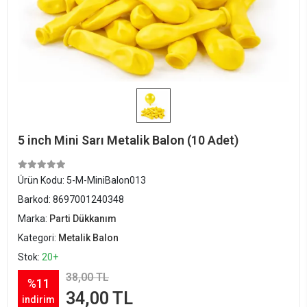
5 inch Mini Sarı Metalik Balon (10 Adet)
Ürün Kodu:
5-M-MiniBalon013
Barkod:
8697001240348
Marka:
Parti Dükkanım
Kategori:
Metalik Balon
Stok:
20+
38,00 TL
%11
34,00 TL
indirim