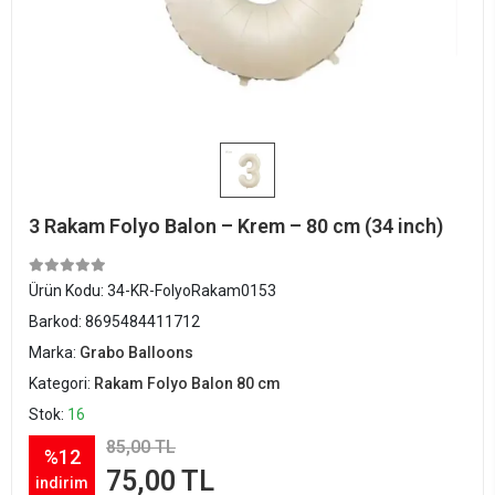
3 Rakam Folyo Balon – Krem – 80 cm (34 inch)
Ürün Kodu:
34-KR-FolyoRakam0153
Barkod:
8695484411712
Marka:
Grabo Balloons
Kategori:
Rakam Folyo Balon 80 cm
Stok:
16
85,00 TL
%12
75,00 TL
indirim