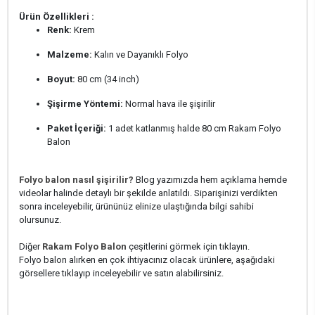
Ürün Özellikleri :
Renk:
Krem
Malzeme:
Kalın ve Dayanıklı Folyo
Boyut:
80 cm (34 inch)
Şişirme Yöntemi:
Normal hava ile şişirilir
Paket İçeriği:
1 adet katlanmış halde 80 cm Rakam Folyo
Balon
Folyo balon nasıl şişirilir?
Blog yazımızda hem açıklama hemde
videolar halinde detaylı bir şekilde anlatıldı. Siparişinizi verdikten
sonra inceleyebilir, ürününüz elinize ulaştığında bilgi sahibi
olursunuz.
Diğer
Rakam Folyo Balon
çeşitlerini görmek için tıklayın.
Folyo balon alırken en çok ihtiyacınız olacak ürünlere, aşağıdaki
görsellere tıklayıp inceleyebilir ve satın alabilirsiniz.