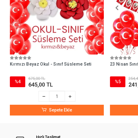
Kırmızı Beyaz Okul - Sınıf Süsleme Seti
23 Nisan Sını
675,00 TL
254,4
%4
%5
645,00 TL
241
Sepete Ekle
Hızlı Teslimat