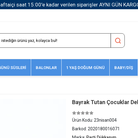
1500 TL ve Üzeri Kargo Ücretsiz!
ÜNÜ SÜSLERİ
BALONLAR
1 YAŞ DOĞUM GÜNÜ
BABY/DİŞ
Bayrak Tutan Çocuklar De
Ürün Kodu:
23nisan004
Barkod:
2020180016071
Marka:
Parti Dükkanım