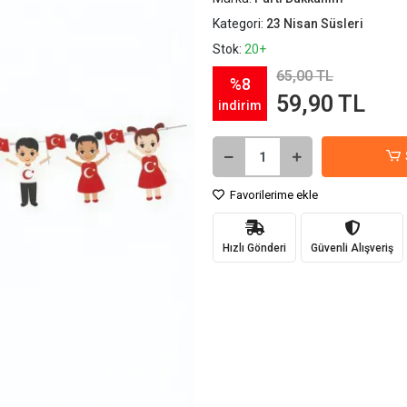
Kategori:
23 Nisan Süsleri
Stok:
20+
65,00 TL
%8
59,90 TL
indirim
Favorilerime ekle
Hızlı Gönderi
Güvenli Alışveriş