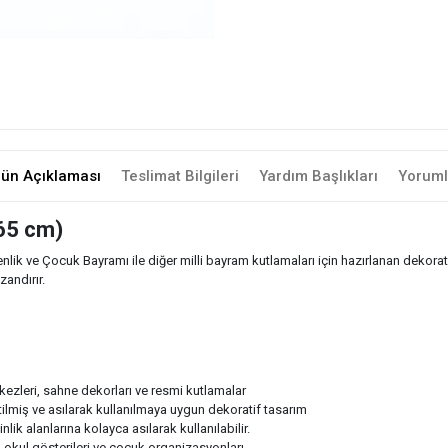
rün Açıklaması
Teslimat Bilgileri
Yardım Başlıkları
Yoruml
65 cm)
k ve Çocuk Bayramı ile diğer milli bayram kutlamaları için hazırlanan dekoratif
zandırır.
erkezleri, sahne dekorları ve resmi kutlamalar
lmiş ve asılarak kullanılmaya uygun dekoratif tasarım
ik alanlarına kolayca asılarak kullanılabilir.
i, okul gösterileri ve çocuk organizasyonları