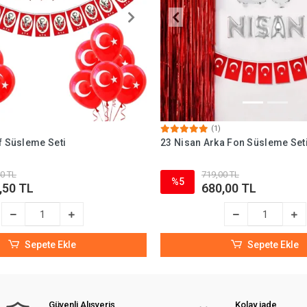
(1)
f Süsleme Seti
23 Nisan Arka Fon Süsleme Set
0 TL
719,00 TL
%5
,50 TL
680,00 TL
Sepete Ekle
Sepete Ekle
Güvenli Alışveriş
Kolay iade