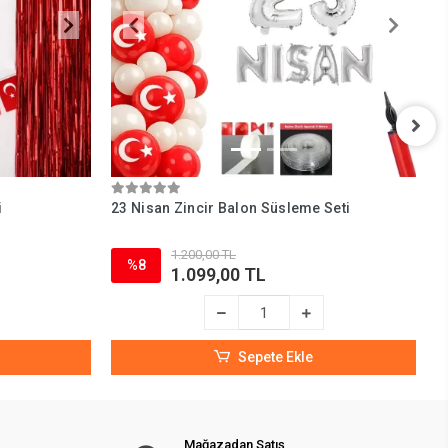
i
23 Nisan Zincir Balon Süsleme Seti
2
1.200,00 TL
%8
1.099,00 TL
Sepete Ekle
Mağazadan Satış