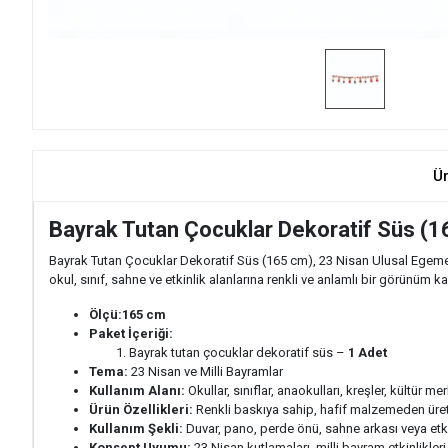
Ü
Bayrak Tutan Çocuklar Dekoratif Süs (1
Bayrak Tutan Çocuklar Dekoratif Süs (165 cm), 23 Nisan Ulusal Egemenli
okul, sınıf, sahne ve etkinlik alanlarına renkli ve anlamlı bir görünüm ka
Ölçü:
165 cm
Paket İçeriği:
Bayrak tutan çocuklar dekoratif süs –
1 Adet
Tema:
23 Nisan ve Milli Bayramlar
Kullanım Alanı:
Okullar, sınıflar, anaokulları, kreşler, kültür m
Ürün Özellikleri:
Renkli baskıya sahip, hafif malzemeden üreti
Kullanım Şekli:
Duvar, pano, perde önü, sahne arkası veya etkinl
Konsept Uyumu:
23 Nisan kutlamaları, milli bayram etkinlikler