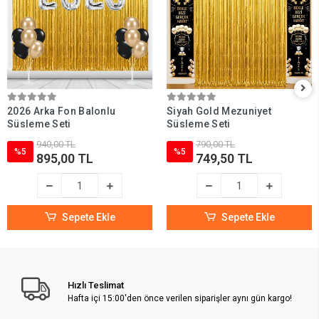
2026 Arka Fon Balonlu
Siyah Gold Mezuniyet
Süsleme Seti
Süsleme Seti
940,00 TL
790,00 TL
%5
%5
895,00 TL
749,50 TL
Sepete Ekle
Sepete Ekle
Hızlı Teslimat
Hafta içi 15:00'den önce verilen siparişler aynı gün kargo!