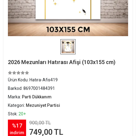
2026 Mezunları Hatırası Afişi (103x155 cm)
Ürün Kodu:
Hatıra-Afis419
Barkod:
8697001484391
Marka:
Parti Dükkanım
Kategori:
Mezuniyet Partisi
Stok:
20+
900,00 TL
%17
749,00 TL
indirim