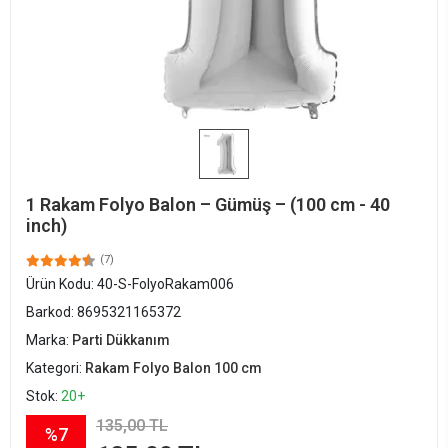
1 Rakam Folyo Balon – Gümüş – (100 cm - 40
inch)
(7)
Ürün Kodu:
40-S-FolyoRakam006
Barkod:
8695321165372
Marka:
Parti Dükkanım
Kategori:
Rakam Folyo Balon 100 cm
Stok:
20+
135,00 TL
%7